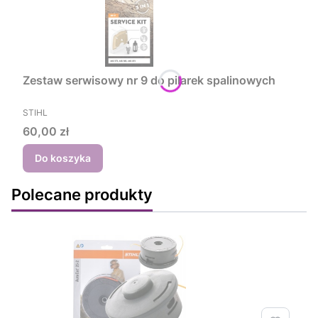
Zestaw serwisowy nr 9 do pilarek spalinowych
PRODUCENT
STIHL
Cena
60,00 zł
Do koszyka
Polecane produkty