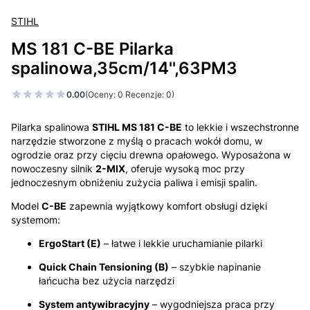
STIHL
MS 181 C-BE Pilarka
spalinowa,35cm/14'',63PM3
0.00
(Oceny: 0 Recenzje: 0)
Pilarka spalinowa
STIHL MS 181 C-BE
to lekkie i wszechstronne
narzędzie stworzone z myślą o pracach wokół domu, w
ogrodzie oraz przy cięciu drewna opałowego. Wyposażona w
nowoczesny silnik
2-MIX
, oferuje wysoką moc przy
jednoczesnym obniżeniu zużycia paliwa i emisji spalin.
Model
C-BE
zapewnia wyjątkowy komfort obsługi dzięki
systemom:
ErgoStart (E)
– łatwe i lekkie uruchamianie pilarki
Quick Chain Tensioning (B)
– szybkie napinanie
łańcucha bez użycia narzędzi
System antywibracyjny
– wygodniejsza praca przy