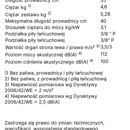
Długość prowadnicy cm
35
1)
4,6
Ciężar kg
2)
5,28
Ciężar zestawu kg
Maksymalna długość prowadnicy cm
40
Stosunek ciężaru do mocy kg/kW
3,1
Podziałka piły łańcuchowej
3/8 " P
Podziałka piły łańcuchowej
3/8" P
3)
3,5/3
Wartość drgań strona lewa / prawa m/s²
4)
112
Poziom mocy akustycznej dB(A)
4)
100
Poziom ciśnienia akustycznego dB(A)
1) Bez paliwa, prowadnicy i piły łańcuchowej
2) Bez paliwa, z prowadnicą i piłą łańcuchową
3) Niepewność pomiarowa wg Dyrektywy
2006/42/WE = 2 m/s²
4) Niepewność pomiarowa wg Dyrektywy
2006/42/WE = 2,5 dB(A)
Zastrzega się prawo do zmian: technicznych,
specyfikacji, wyposażenia standardowego,