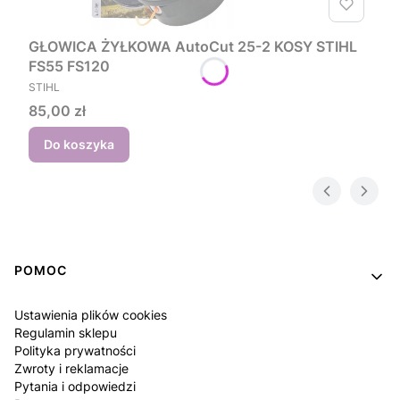
GŁOWICA ŻYŁKOWA AutoCut 25-2 KOSY STIHL
FS55 FS120
PRODUCENT
STIHL
Cena
85,00 zł
Do koszyka
Linki w stopce
POMOC
Ustawienia plików cookies
Regulamin sklepu
Polityka prywatności
Zwroty i reklamacje
Pytania i odpowiedzi