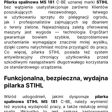
Pilarka spalinowa MS 181
C-BE uznanej marki
STIHL
bez wątpienia usatysfakcjonuje zarówno Klientów
poszukujących niezawodnego, łatwego
w użytkowaniu sprzętu do pielęgnacji ogrodu,
jak i profesjonalistów zajmujących się dbaniem
o tereny zielone. Najważniejszą zaletą oferowanej
maszyny jest wygoda — technologia ErgoStart
gwarantuje bowiem szybkie, bezproblemowe
uruchamianie wymagające znacznie mniej wysiłku,
dzięki czemu natychmiast można przystąpić do pracy.
Co więcej, pilarka STIHL posiada też system
antywibracyjny chroniący użytkownika przed
szkodliwymi następstwami długotrwałego korzystania
ze standardowego urządzenia.
Funkcjonalna, bezpieczna, wydajna
pilarka STIHL
Wśród udogodnień, jakimi dysponuje
pilarka
spalinowa STIHL MS 181
C-BE, należy wymienić
też wysoką wydajność pracy, a także redukcję emisji
spalin. Wszystko to jest zasługą zastosowania