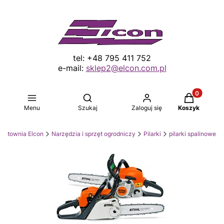
tel: +48 795 411 752
e-mail:
sklep2@elcon.com.pl
Produkty w 
Otwórz wyszukiwarkę
Menu
Szukaj
Zaloguj się
Koszyk
Hurtownia Elcon
Narzędzia i sprzęt ogrodniczy
Pilarki
pilarki spalinowe