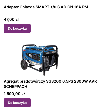
Adapter Gniazda SMART z/u S AD GN 16A PM
Cena
47,00 zł
Do koszyka
Agregat prądotwórczy SG3200 6,5PS 2800W AVR
SCHEPPACH
Cena
1 590,00 zł
Do koszyka