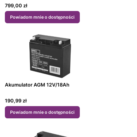
Cena
799,00 zł
Powiadom mnie o dostępności
Akumulator AGM 12V/18Ah
Cena
190,99 zł
Powiadom mnie o dostępności