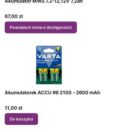
Akumulator MWS 7.2-12,12V 7,2ah
Cena
67,00 zł
Powiadom mnie o dostępności
Akumulatorek ACCU R6 2100 - 2600 mAh
Cena
11,00 zł
Do koszyka