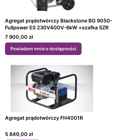
Agregat prądotwórczy Blackstone BG 9050-
Fullpower ES 230V400V-6kW +szafka SZR
Cena
7 900,00 zł
Powiadom mnie o dostępności
Agregat prądotwórczy FH4001R
Cena
5 849,00 zł