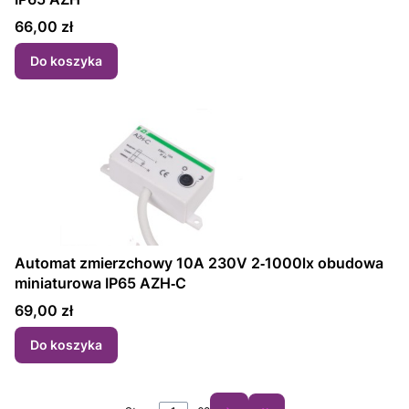
Cena
66,00 zł
Do koszyka
Automat zmierzchowy 10A 230V 2‑1000lx obudowa
miniaturowa IP65 AZH‑C
Cena
69,00 zł
Do koszyka