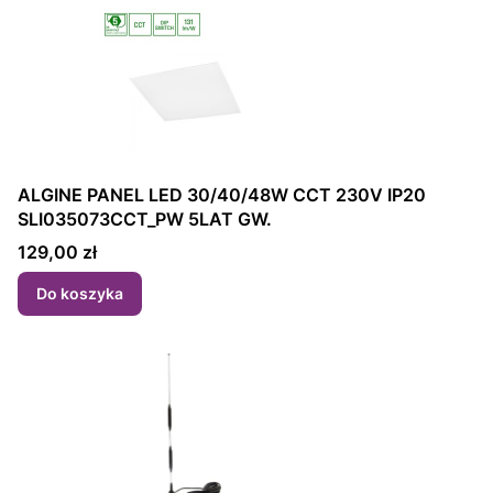
ALGINE PANEL LED 30/40/48W CCT 230V IP20
SLI035073CCT_PW 5LAT GW.
Cena
129,00 zł
Do koszyka