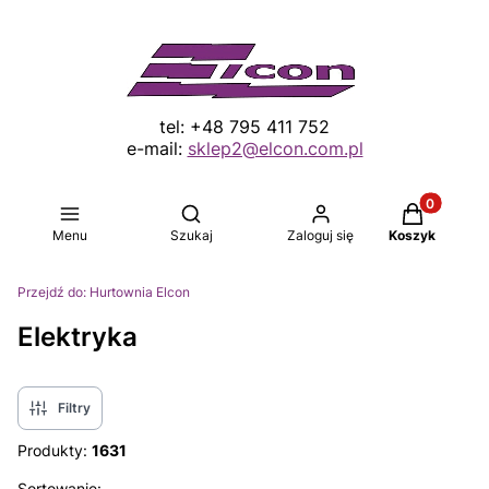
tel: +48 795 411 752
e-mail:
sklep2@elcon.com.pl
Produkty w 
Otwórz wyszukiwarkę
Menu
Szukaj
Zaloguj się
Koszyk
Przejdź do:
Hurtownia Elcon
Elektryka
Filtry
Produkty:
1631
Sortowanie: