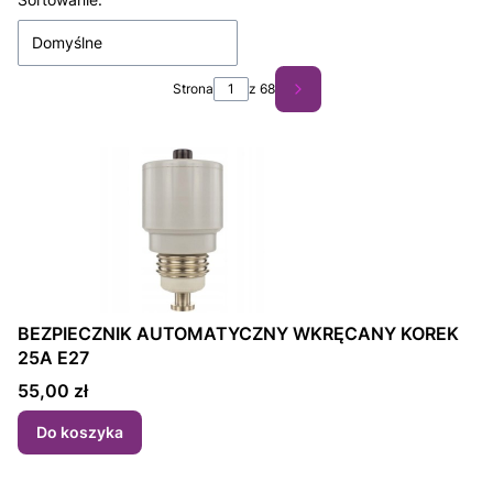
Lista produktów
Domyślne
Strona
z 68
Następne produkty
BEZPIECZNIK AUTOMATYCZNY WKRĘCANY KOREK
25A E27
Cena
55,00 zł
Do koszyka