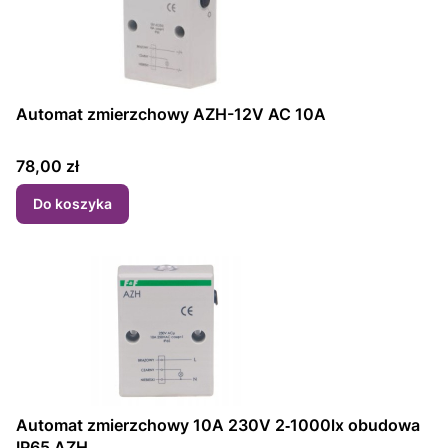
Automat zmierzchowy AZH-12V AC 10A
Cena
78,00 zł
Do koszyka
Automat zmierzchowy 10A 230V 2‑1000lx obudowa
IP65 AZH