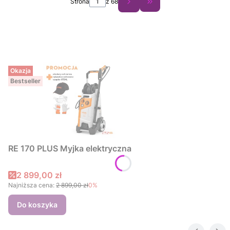
Strona
z 68
Przejdź do ostatniej s
Okazja
Bestseller
RE 170 PLUS Myjka elektryczna
Cena promocyjna
2 899,00 zł
Najniższa cena:
2 899,00 zł
0%
Do koszyka