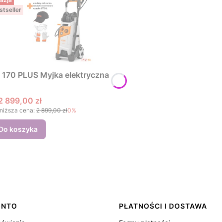
stseller
 170 PLUS Myjka elektryczna
Cena promocyjna
2 899,00 zł
niższa cena:
2 899,00 zł
0%
Do koszyka
ONTO
PŁATNOŚCI I DOSTAWA