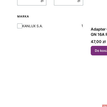
zł
zł
MARKA
Marka
1
KANLUX S.A.
Adapter
GN 16A 
Cena
47,00 zł
Do kos
Ok