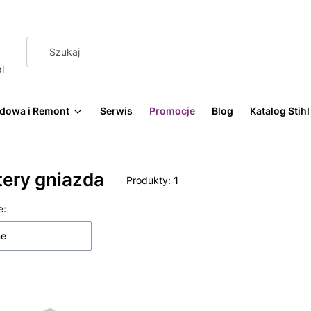
l
dowa i Remont
Serwis
Promocje
Blog
Katalog Stih
tery gniazda
Produkty:
1
 produktów
e:
ne