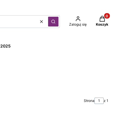
Produkty w kos
Wyczyść
Szukaj
Zaloguj się
Koszyk
l 2025
Strona
z 1