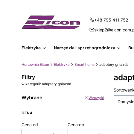
+48 795 411 752
sklep2@elcon.com.p
Elektryka
Narzędzia i sprzęt ogrodniczy
Bu
Hurtownia Elcon
Elektryka
Smart home
adaptery gniazda
adap
Filtry
w kategorii: adaptery gniazda
Lista
Sortowani
Wybrane
Wyczyść
Domyśl
CENA
Cena od
Cena do