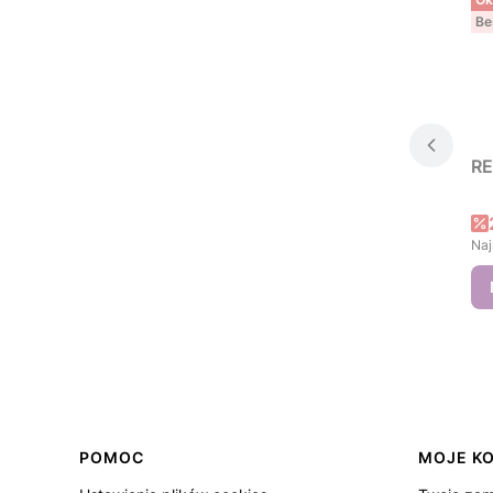
Be
RE
Naj
Linki w stopce
POMOC
MOJE K