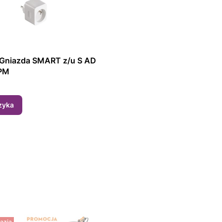
 Gniazda SMART z/u S AD
PM
zyka
azja