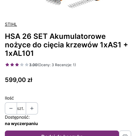
STIHL
HSA 26 SET Akumulatorowe
nożyce do cięcia krzewów 1xAS1 +
1xAL101
3.00
(Oceny: 3 Recenzje: 1)
Cena
599,00 zł
Ilość
szt.
Dostępność:
na wyczerpaniu