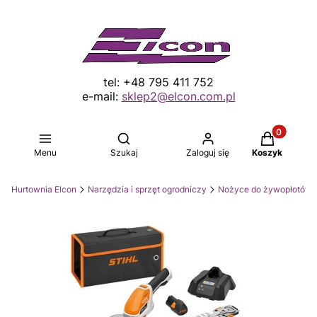
tel: +48 795 411 752
e-mail:
sklep2@elcon.com.pl
Produkty w 
Otwórz wyszukiwarkę
Menu
Szukaj
Zaloguj się
Koszyk
Hurtownia Elcon
Narzędzia i sprzęt ogrodniczy
Nożyce do żywopłotów