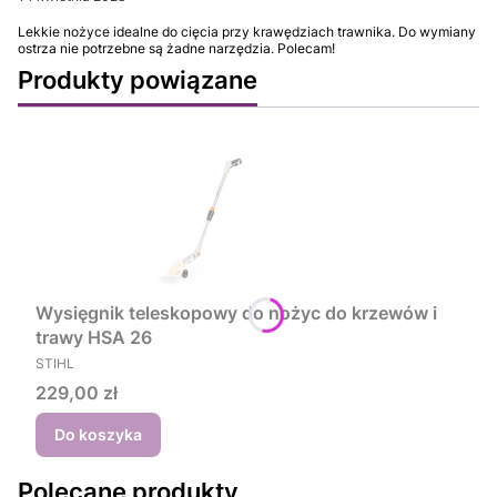
Lekkie nożyce idealne do cięcia przy krawędziach trawnika. Do wymiany
ostrza nie potrzebne są żadne narzędzia. Polecam!
Produkty powiązane
Wysięgnik teleskopowy do nożyc do krzewów i
trawy HSA 26
PRODUCENT
STIHL
Cena
229,00 zł
Do koszyka
Polecane produkty