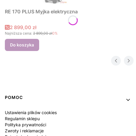
RE 170 PLUS Myjka elektryczna
Cena promocyjna
2 899,00 zł
Najniższa cena:
2 899,00 zł
0%
Do koszyka
Linki w stopce
POMOC
Ustawienia plików cookies
Regulamin sklepu
Polityka prywatności
Zwroty i reklamacje