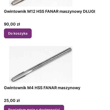
Gwintownik M12 HSS FANAR maszynowy DŁUGI
Cena
90,00 zł
Do koszyka
Gwintownik M4 HSS FANAR maszynowy
Cena
25,00 zł
Powiadom mnie o dostępności