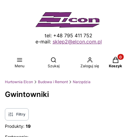
tel: +48 795 411 752
e-mail:
sklep2@elcon.com.pl
Produkty w 
Otwórz wyszukiwarkę
Menu
Szukaj
Zaloguj się
Koszyk
Hurtownia Elcon
Budowa i Remont
Narzędzia
Gwintowniki
Filtry
Produkty:
19
Sortowanie: