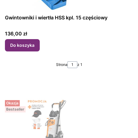
Gwintowniki i wiertła HSS kpl. 15 częściowy
Cena
136,00 zł
Do koszyka
Strona
z 1
Okazja
Bestseller