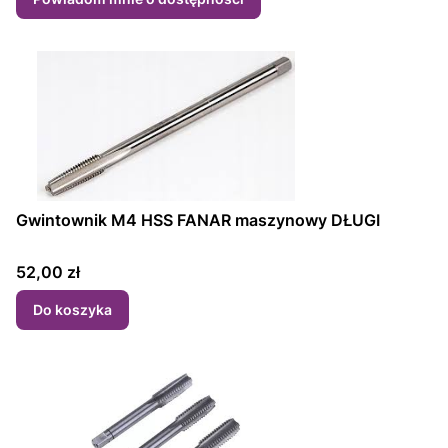
Gwintownik M4 HSS FANAR maszynowy DŁUGI
Cena
52,00 zł
Do koszyka