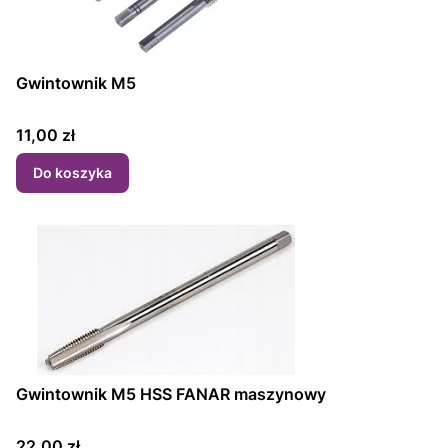
Gwintownik M5
Cena
11,00 zł
Do koszyka
Gwintownik M5 HSS FANAR maszynowy
Cena
22,00 zł