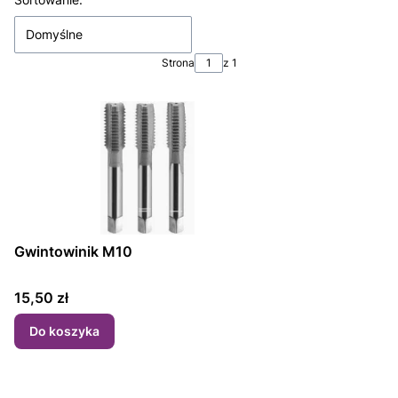
Lista produktów
Domyślne
Strona
z 1
Gwintowinik M10
Cena
15,50 zł
Do koszyka