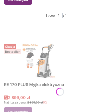
Strona
z 1
Okazja
Bestseller
RE 170 PLUS Myjka elektryczna
Cena promocyjna
2 899,00 zł
Najniższa cena:
2 899,00 zł
0%
Do koszyka