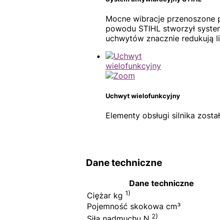
Mocne wibracje przenoszone 
powodu STIHL stworzył syste
uchwytów znacznie redukują li
Uchwyt wielofunkcyjny
Elementy obsługi silnika zost
Dane techniczne
Dane techniczne
1)
Ciężar kg
Pojemność skokowa cm³
2)
Siła nadmuchu N