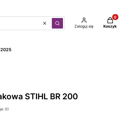
Produkty w kos
Wyczyść
Szukaj
Zaloguj się
Koszyk
l 2025
kowa STIHL BR 200
e: 0)