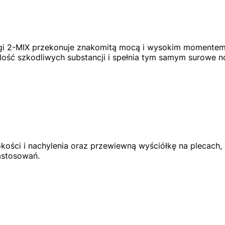
gi 2-MIX przekonuje znakomitą mocą i wysokim momente
 ilość szkodliwych substancji i spełnia tym samym surowe nor
ości i nachylenia oraz przewiewną wyściółkę na plecach
astosowań.