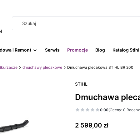
l
dowa i Remont
Serwis
Promocje
Blog
Katalog Stih
dkurzacze
dmuchawy plecakowe
Dmuchawa plecakowa STIHL BR 200
STIHL
Dmuchawa pleca
0.00
(Oceny: 0 Recenzj
Cena
2 599,00 zł