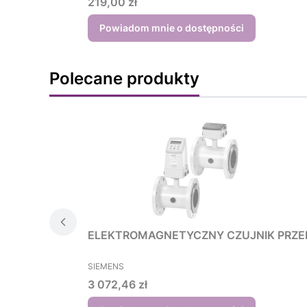
Cena
219,00 zł
Powiadom mnie o dostępności
Polecane produkty
ELEKTROMAGNETYCZNY CZUJNIK PRZE
PRODUCENT
SIEMENS
Cena
3 072,46 zł