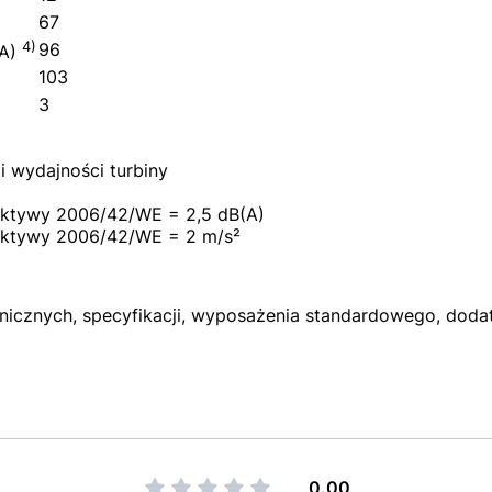
67
4)
96
(A)
103
3
i wydajności turbiny
ktywy 2006/42/WE = 2,5 dB(A)
ktywy 2006/42/WE = 2 m/s²
hnicznych, specyfikacji, wyposażenia standardowego, dod
0.00